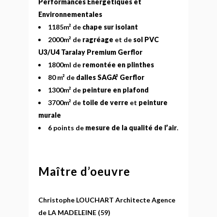
Performances Energétiques et
Environnementales
1185m² de
chape sur isolant
2000m² de
ragréage
et de
sol PVC
U3/U4 Taralay Premium Gerflor
1800ml de
remontée en plinthes
80 m² de
dalles SAGA² Gerflor
1300m² de
peinture en plafond
3700m² de
toile de verre
et
peinture
murale
6 points de
mesure de la qualité de l’air
.
Maître d’oeuvre
Christophe LOUCHART Architecte Agence
de LA MADELEINE (59)